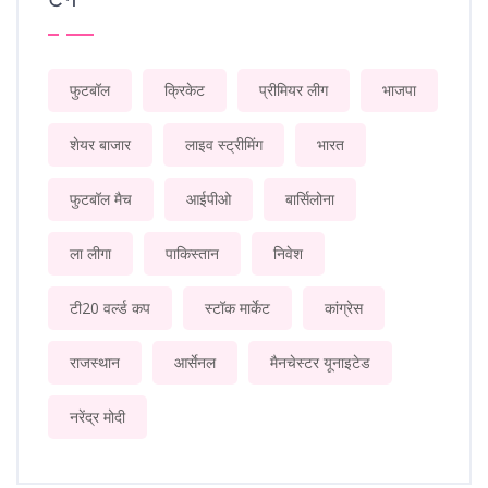
फुटबॉल
क्रिकेट
प्रीमियर लीग
भाजपा
शेयर बाजार
लाइव स्ट्रीमिंग
भारत
फुटबॉल मैच
आईपीओ
बार्सिलोना
ला लीगा
पाकिस्तान
निवेश
टी20 वर्ल्ड कप
स्टॉक मार्केट
कांग्रेस
राजस्थान
आर्सेनल
मैनचेस्टर यूनाइटेड
नरेंद्र मोदी