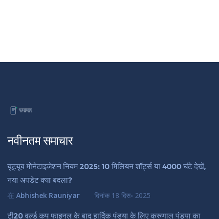
नवीनतम समाचार
यूट्यूब मोनेटाइजेशन नियम 2025: 10 मिलियन शॉर्ट्स या 4000 घंटे देखें,
नया अपडेट क्या बदला?
在
Abhishek Rauniyar
दिनांक
18 दिस॰ 2025
टी20 वर्ल्ड कप फाइनल के बाद हार्दिक पंड्या के लिए क्रुणाल पंड्या का